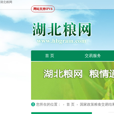
湖北粮网
网站支持IPV6
首 页
交易服务
您所在的位置：
›
首 页
›
国家政策粮食交易结